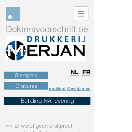
Dokters
voorschrift.be
NL
FR
Stempels
Gravures
drukkerij@merjan.be
Betaling NA levering
=> Er wordt geen drukproef