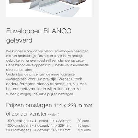
Enveloppen BLANCO
geleverd
We kunnen u ook dozen blanco enveloppen bezorgen
die niet bedrukt zijn. Deze kunt u ook in uw praktijk
gebruiken of er eventueel zelf een stempel op zetten.
Deze blanco enveloppen kunt u bestellen in allerhande
diverse formaten.
Onderstaande prijzen zijn de meest courante
veloppen voor uw praktijk. Wenst u toch
en
andere formaten blanco te bestellen, vul dan
het contactformulier in wij zullen u dan zo
sp
oedig mogelijk de juiste prijzen bezorgen..
Prijzen
omslagen
114 x 229 m
met
of zonder venster
(=idem)
500 omslagen (= 1 doos) 114 x 229 mm: 39 euro
1000 omslagen (= 2 dozen):
114 x 229 mm: 75 euro
2000 omslagen (= 4 dozen):114 x 229 mm: 139 euro