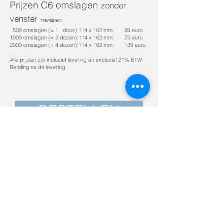
Prijzen C6 omslagen
zonder
venster
114x162 mm
500 omslagen (= 1 doos) 114 x 162 mm: 39 euro
1000 omslagen (= 2 dozen):114 x 162 mm: 75 euro
2000 omslagen (= 4 dozen):114 x 162 mm: 139 euro
Alle prijzen zijn inclusief levering en exclusief 21% BTW
Betaling na de levering.
BESTELLEN
Home
Home