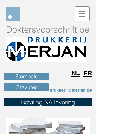
Dokters
voorschrift.be
NL
FR
Stempels
Gravures
drukkerij@merjan.be
Betaling NA levering